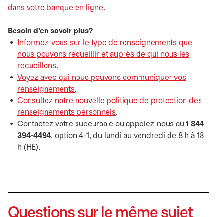
dans votre banque en ligne
.
Besoin d’en savoir plus?
Informez-vous sur le type de renseignements que
nous pouvons recueillir et auprès de qui nous les
recueillons
s’ouvre dans un nouvel onglet
.
Voyez avec qui nous pouvons communiquer vos
renseignements
s’ouvre dans un nouvel onglet
.
Consultez notre nouvelle politique de protection des
renseignements personnels
s’ouvre dans un nouvel ongle
.
Contactez votre succursale ou appelez-nous au
1 844
394-4494
, option 4-1, du lundi au vendredi de 8 h à 18
h (HE).
Questions sur le même sujet