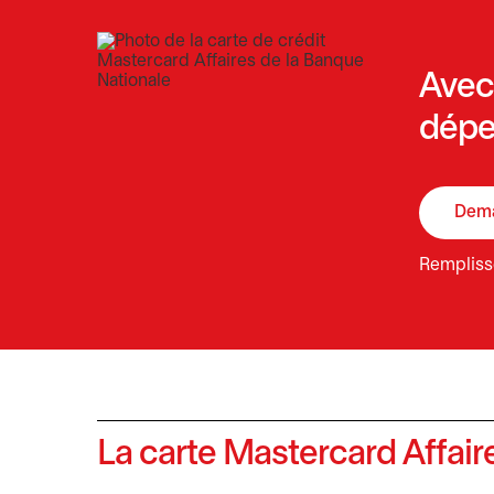
Avec 
dépen
Dema
Rempliss
La carte Mastercard Affair