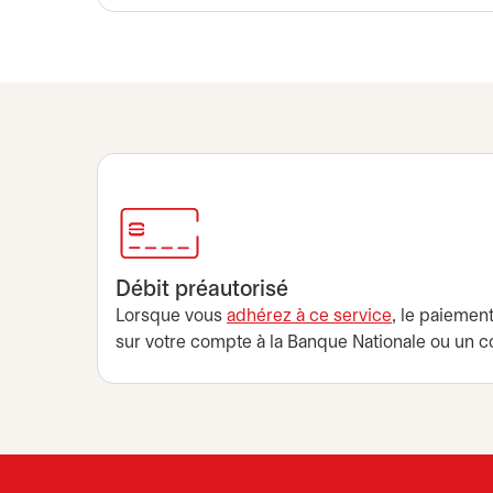
Débit préautorisé
Lorsque vous
adhérez à ce service
s’ouvre dans
, le paiemen
sur votre compte à la Banque Nationale ou un co