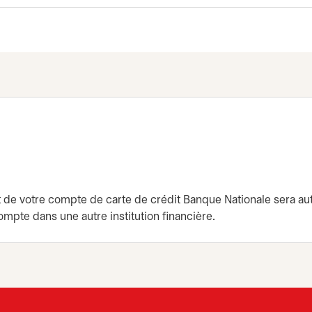
 un nouvel onglet
t de votre compte de carte de crédit Banque Nationale sera a
mpte dans une autre institution financière.