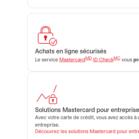
Achats en ligne sécurisés
MD
MC
Le service
Mastercard
ID Check
vous
pr
Solutions Mastercard pour entrepris
Avec votre carte de crédit, vous avez accès à
entreprise.
Découvrez les solutions Mastercard pour entr
s’ouvre dans un nouvel onglet