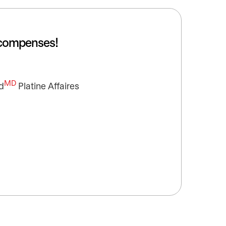
récompenses!
MD
d
Platine Affaires