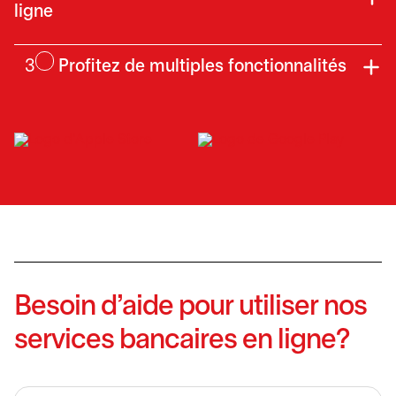
ligne
3
Profitez de multiples fonctionnalités
s’ouvre dans un nouvel onglet
s’ouvre
Besoin d’aide pour utiliser nos
services bancaires en ligne?