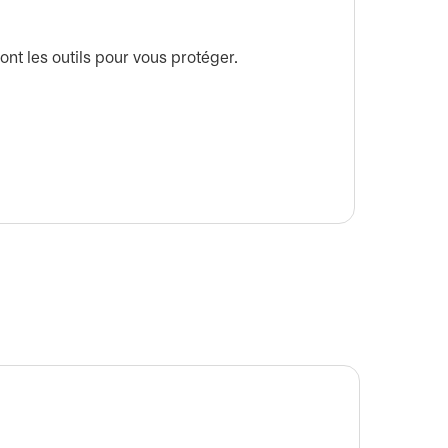
Affact
ont les outils pour vous protéger.
L’affac
20 juin 