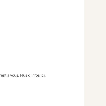
Commen
Votre en
nt à vous. Plus d’infos ici.
7 juin 20