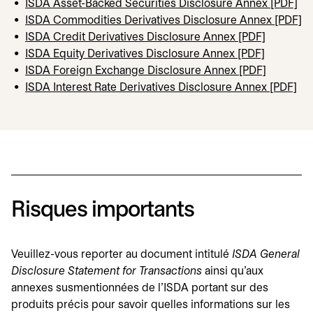
ISDA Asset-Backed Securities Disclosure Annex [PDF]
s’
ISDA Commodities Derivatives Disclosure Annex [PDF]
s’
ISDA Credit Derivatives Disclosure Annex [PDF]
s’ouvre d
ISDA Equity Derivatives Disclosure Annex [PDF]
s’ouvre d
ISDA Foreign Exchange Disclosure Annex [PDF]
s’ouvre d
ISDA Interest Rate Derivatives Disclosure Annex [PDF]
s’o
Risques importants
Veuillez-vous reporter au document intitulé
ISDA General
Disclosure Statement for Transactions
ainsi qu'aux
annexes susmentionnées de l'ISDA portant sur des
produits précis pour savoir quelles informations sur les