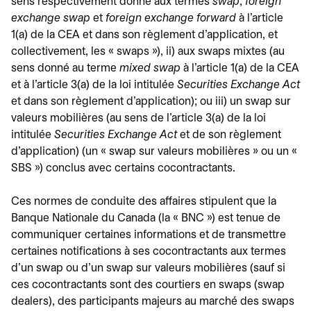
sens respectivement donné aux termes
swap
,
foreign
exchange swap
et
foreign exchange forward
à l'article
1(a) de la CEA et dans son règlement d'application, et
collectivement, les « swaps »), ii) aux swaps mixtes (au
sens donné au terme
mixed swap
à l'article 1(a) de la CEA
et à l'article 3(a) de la loi intitulée
Securities Exchange Act
et dans son règlement d'application); ou iii) un swap sur
valeurs mobilières (au sens de l'article 3(a) de la loi
intitulée
Securities Exchange Act
et de son règlement
d'application) (un « swap sur valeurs mobilières » ou un «
SBS ») conclus avec certains cocontractants.
Ces normes de conduite des affaires stipulent que la
Banque Nationale du Canada (la « BNC ») est tenue de
communiquer certaines informations et de transmettre
certaines notifications à ses cocontractants aux termes
d'un swap ou d'un swap sur valeurs mobilières (sauf si
ces cocontractants sont des courtiers en swaps (swap
dealers), des participants majeurs au marché des swaps