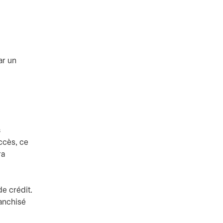
ar un
s
ccès, ce
ra
de crédit.
anchisé