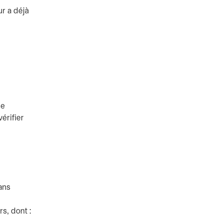
ur a déjà
ce
vérifier
ans
rs, dont :