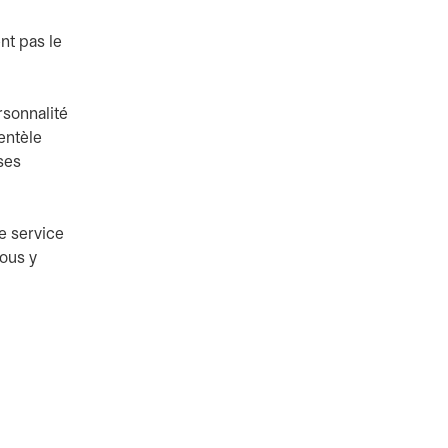
ent pas le
rsonnalité
ientèle
ses
e service
vous y