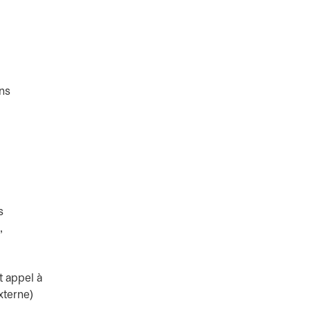
ons
s
,
t appel à
externe)