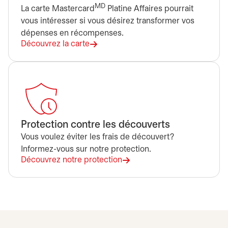
MD
La carte Mastercard
Platine Affaires pourrait
vous intéresser si vous désirez transformer vos
dépenses en récompenses.
Découvrez la carte
s’ouvre dans un nouvel onglet
Protection contre les découverts
Vous voulez éviter les frais de découvert?
Informez-vous sur notre protection.
Découvrez notre protection
s’ouvre dans un nouvel onglet