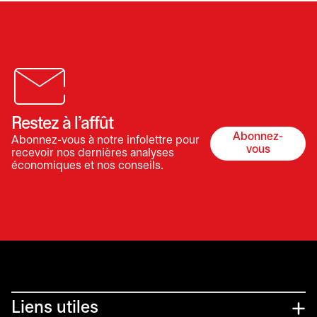
Restez à l’affût
Abonnez-
Abonnez-vous à notre infolettre pour
s’ouvre dan
vous
recevoir nos dernières analyses
économiques et nos conseils.
Liens utiles​