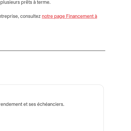
u plusieurs prêts à terme.
ntreprise, consultez
notre page Financement à
Si que
 rendement et ses échéanciers.
Si vous 