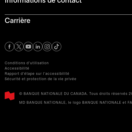
Informations de contact​
Carrière
s’ouvre dans un nouvel onglet
s’ouvre dans un nouvel onglet
s’ouvre dans un nouvel onglet
s’ouvre dans un nouvel onglet
s’ouvre dans un nouvel onglet
Conditions d'utilisation
Accessibilité
Rapport d'étape sur l'accessibilité
Sécurité et protection de la vie privée
© BANQUE NATIONALE DU CANADA. Tous droits réservés 20
MD BANQUE NATIONALE, le logo BANQUE NATIONALE et FAI