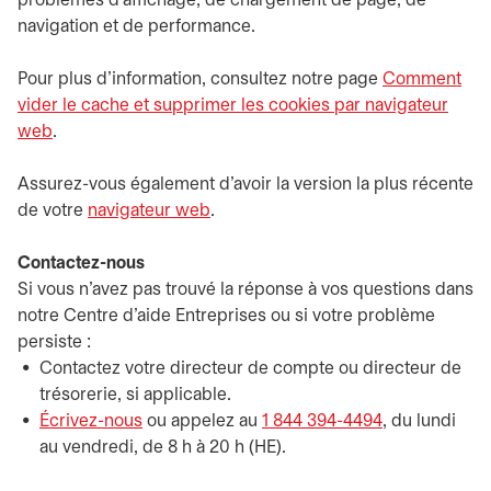
problèmes d'affichage, de chargement de page, de
navigation et de performance.
Pour plus d’information, consultez notre page
Comment
vider le cache et supprimer les cookies par navigateur
web
.
Assurez-vous également d’avoir la version la plus récente
de votre
navigateur web
.
Contactez-nous
Si vous n'avez pas trouvé la réponse à vos questions dans
notre Centre d'aide Entreprises ou si votre problème
persiste :
Contactez votre directeur de compte ou directeur de
trésorerie, si applicable.
Écrivez-nous
s’ouvre dans un nouvel onglet
ou appelez au
1 844 394-4494
, du lundi
au vendredi, de 8 h à 20 h (HE).