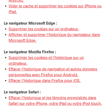
Android.
s’ouvre dans un nouvel onglet
Vider le cache et supprimer les cookies sur iPhone ou
iPad.
s’ouvre dans un nouvel onglet
Le navigateur Microsoft Edge :
Supprimer les cookies sur un ordinateur.
s’ouvre dans un
Afficher et supprimer l’historique du navigateur dans
Microsoft Edge.
s’ouvre dans un nouvel onglet
Le navigateur Mozilla Firefox :
Supprimer les cookies et l’historique sur un
ordinateur.
s’ouvre dans un nouvel onglet
Effacer l’historique de navigation et autres données
personnelles avec Firefox pour Android.
s’ouvre dans un 
Effacer l’historique dans Firefox pour iOS.
s’ouvre dans u
Le navigateur Safari :
Effacer l’historique et les témoins enregistrés dans
Safari sur votre iPhone, votre iPad ou votre iPod touch.
s’