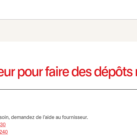
seur pour faire des dépôt
esoin, demandez de l’aide au fournisseur.
X30
s’ouvre dans un nouvel onglet
S240
s’ouvre dans un nouvel onglet