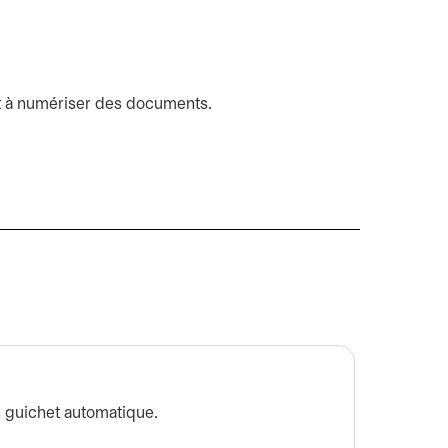
rêt à numériser des documents.
Comme
 guichet automatique.
Obtenez