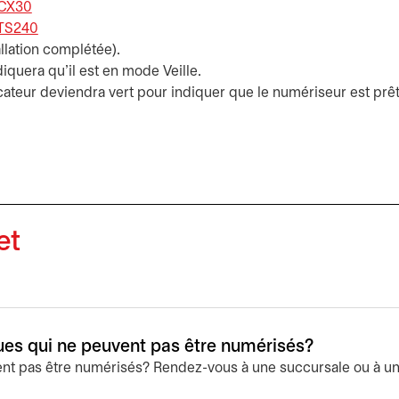
 CX30
s’ouvre dans un nouvel onglet
 TS240
s’ouvre dans un nouvel onglet
allation complétée).
iquera qu'il est en mode Veille.
ndicateur deviendra vert pour indiquer que le numériseur est p
et
es qui ne peuvent pas être numérisés?
t pas être numérisés? Rendez-vous à une succursale ou à un