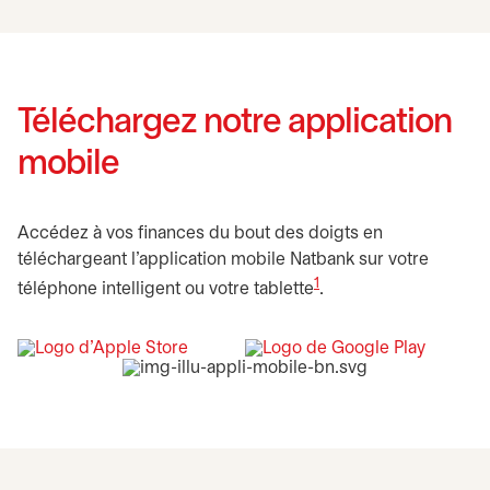
Téléchargez notre application
mobile
Accédez à vos finances du bout des doigts en
téléchargeant l’application mobile Natbank sur votre
1
téléphone intelligent ou votre tablette
.
s’ouvre dans un nouvel onglet
s’ouvre