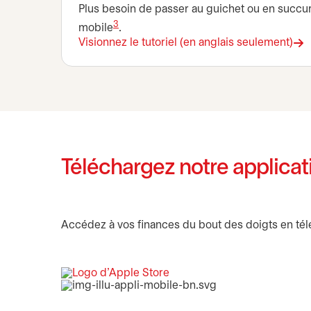
Plus besoin de passer au guichet ou en succur
3
mobile
.
Visionnez le tutoriel (en anglais seulement)
s’ouvre dans un nouvel onglet
Téléchargez notre applicat
Accédez à vos finances du bout des doigts en télé
s’ouvre dans un nouvel ongl