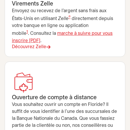
Virements Zelle
Envoyez ou recevez de l’argent sans frais aux
®
États-Unis en utilisant
Zelle
directement depuis
votre banque en ligne ou application
1
mobile
. Consultez la
marche à suivre pour vous
inscrire [PDF]
s’ouvre dans un nouvel onglet
.
Découvrez Zelle
Ouverture de compte à distance
Vous souhaitez ouvrir un compte en Floride? Il
suffit de vous identifier à l'une des succursales de
la Banque Nationale du Canada. Que vous fassiez
partie de la clientèle ou non, nos conseillères ou