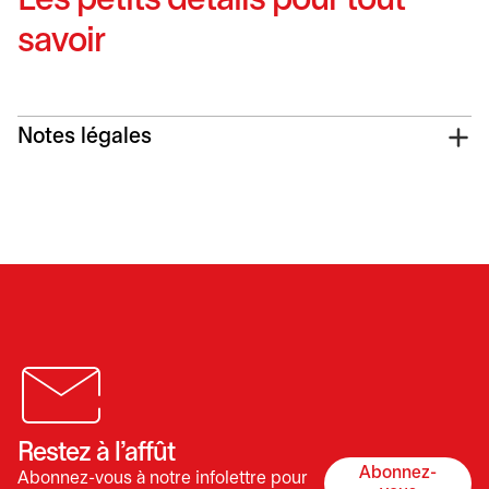
Les petits détails pour tout
savoir
Notes légales
Restez à l’affût
Abonnez-
Abonnez-vous à notre infolettre pour
s’ouvre dan