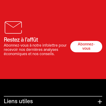
Restez à l’affût
Abonnez-
Abonnez-vous à notre infolettre pour
s’ouvre dan
vous
recevoir nos dernières analyses
économiques et nos conseils.
Liens utiles​