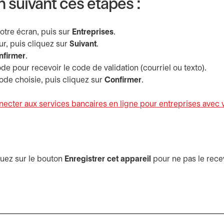
 suivant ces étapes :
votre écran, puis sur
Entreprises
.
ur, puis cliquez sur
Suivant
.
nfirmer
.
e pour recevoir le code de validation (courriel ou texto).
ode choisie, puis cliquez sur
Confirmer
.
cter aux services bancaires en ligne pour entreprises avec 
quez sur le bouton
Enregistrer cet appareil
pour ne pas le rece