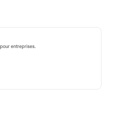
Se con
 pour entreprises.
Apprene