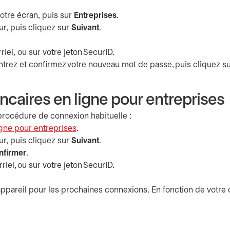
votre écran, puis sur
Entreprises
.
ur, puis cliquez sur
Suivant
.
riel, ou sur votre jeton SecurID.
entrez et confirmez votre nouveau mot de passe, puis cliquez s
caires en ligne pour entreprises
a procédure de connexion habituelle :
igne pour entreprises
s’ouvre dans un nouvel onglet
.
ur, puis cliquez sur
Suivant
.
nfirmer
.
riel, ou sur votre jeton SecurID.
ppareil pour les prochaines connexions. En fonction de votre c