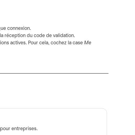
aque connexion.
 la réception du code de validation.
ions actives. Pour cela, cochez la case
Me
Se con
 pour entreprises.
Apprene