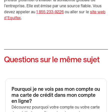
prêteur potentiel d’évaluer la solvabilité globale de
l’entreprise. Elle est émise par une source fiable. Vous
devez appeler au
1 855 233-9226
ou aller sur le
site web
d’Equifax
s’ouvre dans un nouvel onglet
.
Questions sur le même sujet
Pourquoi je ne vois pas mon compte ou
ma carte de crédit dans mon compte
en ligne?
Découvrez pourquoi votre compte ou votre carte