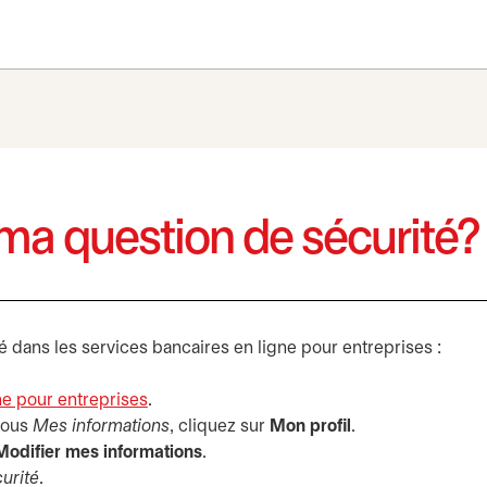
a question de sécurité?
 dans les services bancaires en ligne pour entreprises :
ne pour entreprises
s’ouvre dans un nouvel onglet
.
sous
Mes informations
, cliquez sur
Mon profil
.
Modifier mes informations
.
urité
.