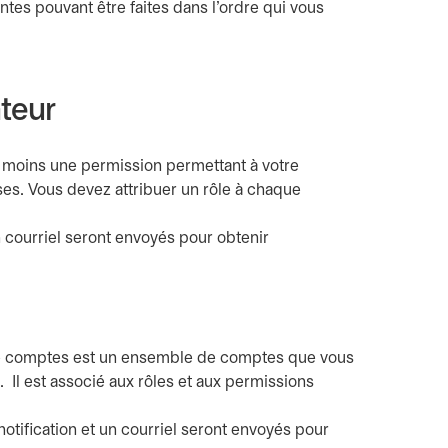
tes pouvant être faites dans l’ordre qui vous
ateur
au moins une permission permettant à votre
ises. Vous devez attribuer un rôle à chaque
un courriel seront envoyés pour obtenir
s un nouvel onglet
e de comptes est un ensemble de comptes que vous
 Il est associé aux rôles et aux permissions
notification et un courriel seront envoyés pour