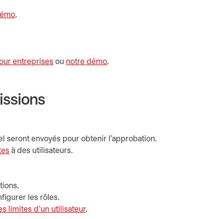
démo
s’ouvre dans un nouvel onglet
.
our entreprises
ou
notre démo
s’ouvre dans un nouvel onglet
.
issions
iel seront envoyés pour obtenir l’approbation.
tes
à des utilisateurs.
tions.
figurer les rôles.
 limites d'un utilisateur
.