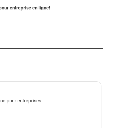
pour entreprise en ligne!
Lexiqu
ne pour entreprises.
Consulte