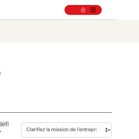
e
défi
7