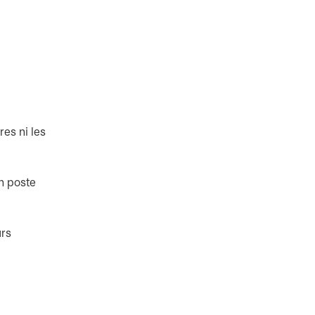
res ni les
on poste
urs