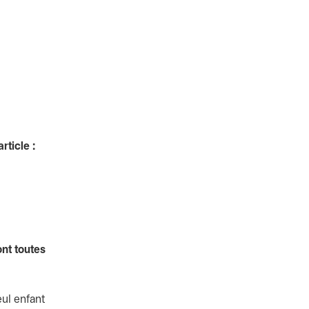
rticle :
ont toutes
eul enfant