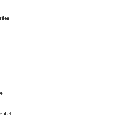
rties
de
ntiel,